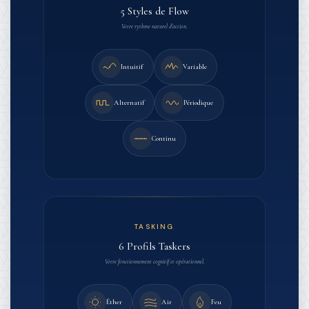
5 Styles de Flow
Votre rythme naturel d'action.
Intuitif
Variable
Alternatif
Périodique
Continu
TASKING
6 Profils Taskers
Votre fonctionnement cognitif et opérationnel.
Éther
Air
Feu