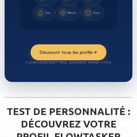
Eau
Métal
Terre
Découvrir tous les profils
FLOWTASKING™ PAR JOHANN YANG-TING
TEST DE PERSONNALITÉ :
DÉCOUVREZ VOTRE
PROFIL FLOWTASKER